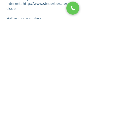
Internet: http://www.steuerberater-
ck.de
Haftungsausschluss
Die Kanzlei versichert, dass zum
Zeitpunkt der Linksetzung die verlinkten
Seiten frei von illegalen Inhalten waren.
Die Kanzlei hat keinerlei Einfluss auf die
aktuelle und zukünftige Gestaltung und
auf die Inhalte der verknüpften Seiten.
Die Kanzlei distanziert sich daher
ausdrücklich von den Inhalten der
verlinkten Seiten, sofern diese nach der
Linksetzung verändert wurden. Für
illegale, fehlerhafte oder unvollständige
Inhalte und insbesondere für Schäden,
die aus der Nutzung oder Nichtnutzung
der über die Verlinkung angebotenen
Informationen entstehen, haftet alleine
der Anbieter der Seite, auf die
verwiesen wurde, nicht jedoch die
Kanzlei, die durch die Linksetzung